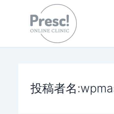
内
容
を
ス
キ
ッ
プ
投稿者名:wpmas