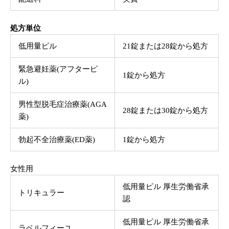
処方単位
低用量ピル
21錠または28錠から処方
緊急避妊薬(アフターピ
1錠から処方
ル)
男性型脱毛症治療薬(AGA
28錠または30錠から処方
薬)
勃起不全治療薬(ED薬)
1錠から処方
女性用
低用量ピル 厚生労働省承
トリキュラー
認
低用量ピル 厚生労働省承
ラベルフィーユ