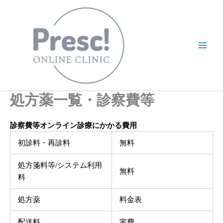
内
容
を
ス
キ
ッ
プ
処方薬一覧・診察費等
診察費等オンライン診療にかかる費用
初診料・再診料
無料
処方箋料等/システム利用
無料
料
処方薬
料金表
配送料
実費