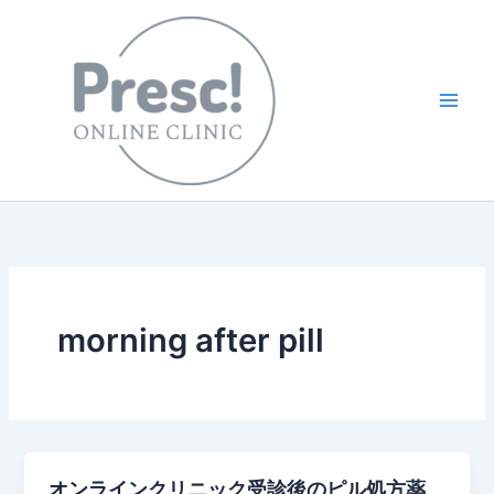
内
容
を
ス
キ
ッ
プ
morning after pill
オンラインクリニック受診後のピル処方薬