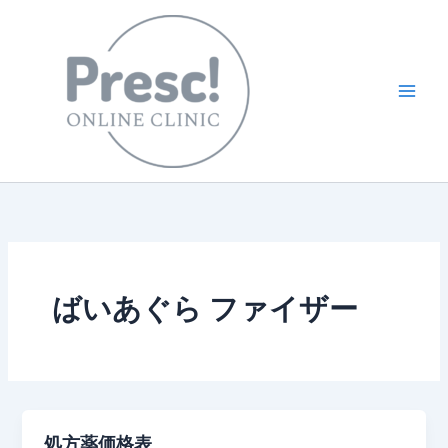
内
容
を
ス
キ
ッ
プ
ばいあぐら ファイザー
処方薬価格表