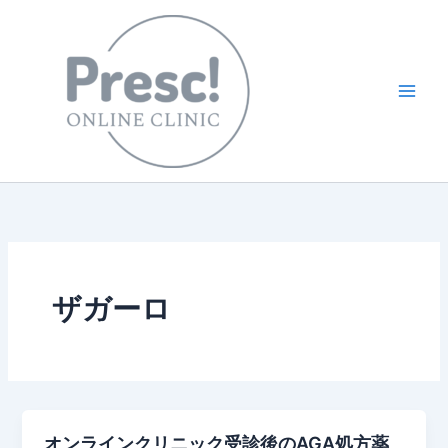
内
容
を
ス
キ
ッ
プ
ザガーロ
オンラインクリニック受診後のAGA処方薬