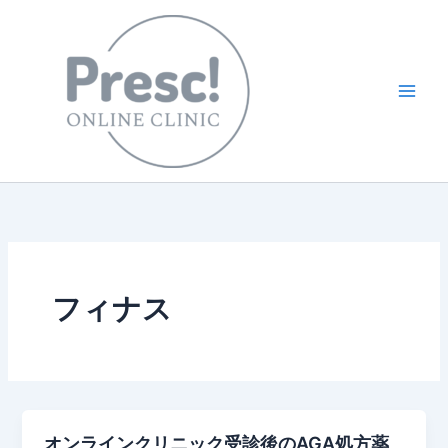
内
容
を
ス
キ
ッ
プ
フィナス
オンラインクリニック受診後のAGA処方薬