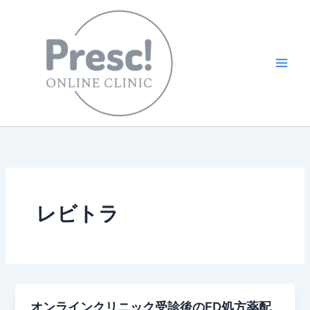
内
容
を
ス
キ
ッ
プ
レビトラ
オンラインクリニック受診後のED処方薬配