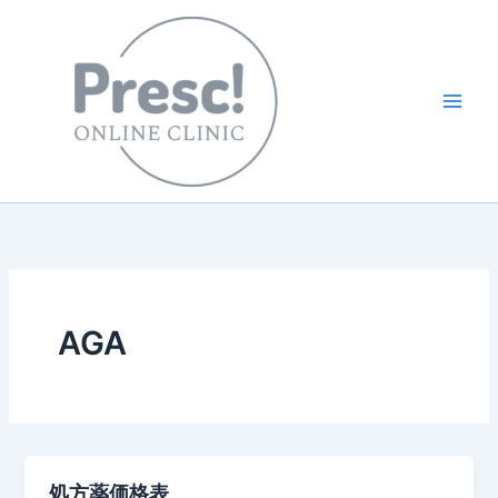
内
容
を
ス
キ
ッ
プ
AGA
処方薬価格表